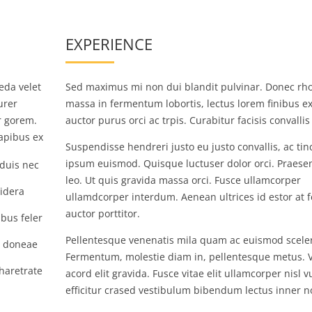
EXPERIENCE
eda velet
Sed maximus mi non dui blandit pulvinar. Donec rh
urer
massa in fermentum lobortis, lectus lorem finibus e
r gorem.
auctor purus orci ac trpis. Curabitur facisis convalli
dapibus ex
Suspendisse hendreri justo eu justo convallis, ac tin
ipsum euismod. Quisque luctuser dolor orci. Praesen
duis nec
leo. Ut quis gravida massa orci. Fusce ullamcorper
 idera
ullamdcorper interdum. Aenean ultrices id estor at f
auctor porttitor.
ibus feler
Pellentesque venenatis mila quam ac euismod scele
r doneae
Fermentum, molestie diam in, pellentesque metus. 
haretrate
acord elit gravida. Fusce vitae elit ullamcorper nisl v
efficitur crased vestibulum bibendum lectus inner 