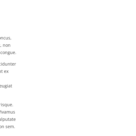
oncus,
x, non
s congue.
cidunter
t ex
eugiat
risque.
Vivamus
ulputate
non sem.